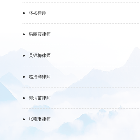
● 林彬律师
● 禹丽霞律师
● 吴银梅律师
● 赵浩洋律师
● 郭润苗律师
● 张稚琳律师